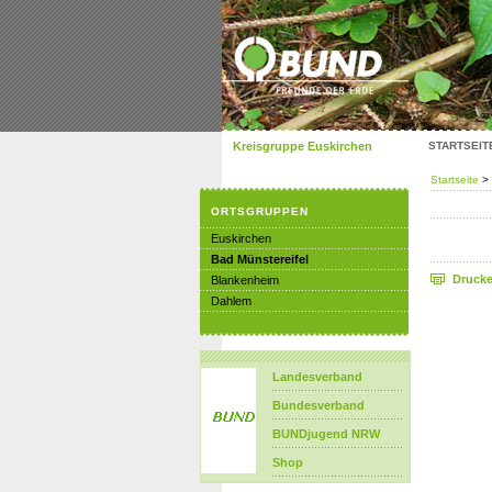
Kreisgruppe Euskirchen
STARTSEIT
Startseite
>
ORTSGRUPPEN
Euskirchen
Bad Münstereifel
Druck
Blankenheim
Dahlem
Landesverband
Bundesverband
BUNDjugend NRW
Shop