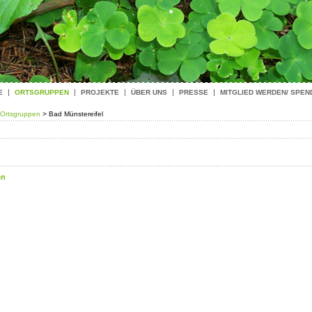
E
ORTSGRUPPEN
PROJEKTE
ÜBER UNS
PRESSE
MITGLIED WERDEN/ SPEN
Ortsgruppen
> Bad Münstereifel
en